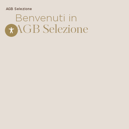
AGB Selezione
Benvenuti in
AGB Selezione
AGB
Selezione
è
l’azienda
di
distribuzione
vinicola
di
proprietà
della
famiglia
Gussalli
Beretta
.
Nata
come
società
commerciale
del
gruppo
Agricole
Gussalli
Beretta,
era
in
origine
destinata
a
commercializzare
le
etichette
delle
aziende
agricole
di
proprietà.
Successivamente
l’
amore
per
i
fine
wines
e
per
le
produzioni
vinicole
di
alta
qualità
ha
portato
ad