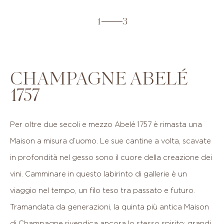
1
3
CHAMPAGNE ABELÉ
1757
Per
oltre
due
secoli
e
mezzo
Abelé
1757
è
rimasta
una
Maison
a
misura
d’uomo.
Le
sue
cantine
a
volta,
scavate
in
profondità
nel
gesso
sono
il
cuore
della
creazione
dei
vini.
Camminare
in
questo
labirinto
di
gallerie
è
un
viaggio
nel
tempo,
un
filo
teso
tra
passato
e
futuro.
Tramandata
da
generazioni,
la
quinta
più
antica
Maison
di
Champagne
rivendica
ancora
lo
stesso
spirito:
grandi