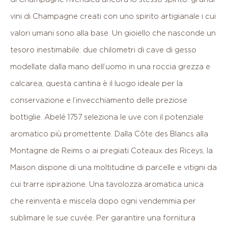
vini
di
Champagne
creati
con
uno
spirito
artigianale
i
cui
valori
umani
sono
alla
base.
Un
gioiello
che
nasconde
un
tesoro
inestimabile:
due
chilometri
di
cave
di
gesso
modellate
dalla
mano
dell’uomo
in
una
roccia
grezza
e
calcarea,
questa
cantina
è
il
luogo
ideale
per
la
conservazione
e
l’invecchiamento
delle
preziose
bottiglie.
Abelé
1757
seleziona
le
uve
con
il
potenziale
aromatico
più
promettente.
Dalla
Côte
des
Blancs
alla
Montagne
de
Reims
o
ai
pregiati
Coteaux
des
Riceys,
la
Maison
dispone
di
una
moltitudine
di
parcelle
e
vitigni
da
cui
trarre
ispirazione.
Una
tavolozza
aromatica
unica
che
reinventa
e
miscela
dopo
ogni
vendemmia
per
sublimare
le
sue
cuvée.
Per
garantire
una
fornitura