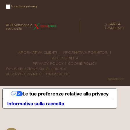
Accetto la
privacy
AREA
AGB Selezione è
AGENTI
socio della
INFORMATIVA CLIENTI
|
INFORMATIVA FORNITORI
|
ACCESSIBILITÀ
PRIVACY POLICY
|
COOKIE POLICY
©AGB SELEZIONE SRL ALL RIGHTS
RESERVED. P.IVA E C.F. 01713980991
PAGANI
BROS
Le tue preferenze relative alla privacy
Informativa sulla raccolta