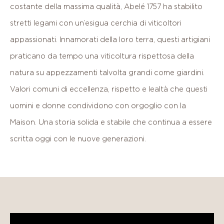
costante
della
massima
qualità,
Abelé
1757
ha
stabilito
stretti
legami
con
un’esigua
cerchia
di
viticoltori
appassionati.
Innamorati
della
loro
terra,
questi
artigiani
praticano
da
tempo
una
viticoltura
rispettosa
della
natura
su
appezzamenti
talvolta
grandi
come
giardini.
Valori
comuni
di
eccellenza,
rispetto
e
lealtà
che
questi
uomini
e
donne
condividono
con
orgoglio
con
la
Maison.
Una
storia
solida
e
stabile
che
continua
a
essere
scritta
oggi
con
le
nuove
generazioni.