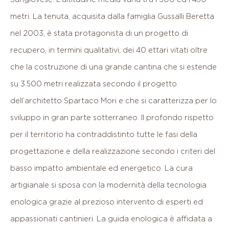
metri.
La
tenuta,
acquisita
dalla
famiglia
Gussalli
Beretta
nel
2003,
è
stata
protagonista
di
un
progetto
di
recupero,
in
termini
qualitativi,
dei
40
ettari
vitati
oltre
che
la
costruzione
di
una
grande
cantina
che
si
estende
su
3.500
metri
realizzata
secondo
il
progetto
dell’architetto
Spartaco
Mori
e
che
si
caratterizza
per
lo
sviluppo
in
gran
parte
sotterraneo.
Il
profondo
rispetto
per
il
territorio
ha
contraddistinto
tutte
le
fasi
della
progettazione
e
della
realizzazione
secondo
i
criteri
del
basso
impatto
ambientale
ed
energetico.
La
cura
artigianale
si
sposa
con
la
modernità
della
tecnologia
enologica
grazie
al
prezioso
intervento
di
esperti
ed
appassionati
cantinieri.
La
guida
enologica
è
affidata
a