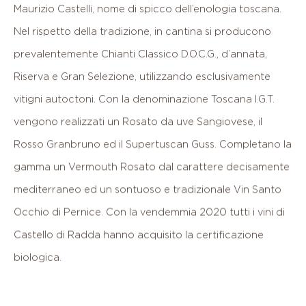
Maurizio
Castelli,
nome
di
spicco
dell’enologia
toscana.
Nel
rispetto
della
tradizione,
in
cantina
si
producono
prevalentemente
Chianti
Classico
D.O.C.G.,
d’annata,
Riserva
e
Gran
Selezione,
utilizzando
esclusivamente
vitigni
autoctoni.
Con
la
denominazione
Toscana
I.G.T.
vengono
realizzati
un
Rosato
da
uve
Sangiovese,
il
Rosso
Granbruno
ed
il
Supertuscan
Guss.
Completano
la
gamma
un
Vermouth
Rosato
dal
carattere
decisamente
mediterraneo
ed
un
sontuoso
e
tradizionale
Vin
Santo
Occhio
di
Pernice.
Con
la
vendemmia
2020
tutti
i
vini
di
Castello
di
Radda
hanno
acquisito
la
certificazione
biologica.