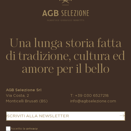
Una lunga storia fatta
di tradizione, cultura ed
amore per il bello
AGB Selezione Srl
Via Costa, 2
T:
+39 030 6527218
Monticelli Brusati (BS)
info@agbselezione.com
ISCRIVITI ALLA NEWSLETTER
Accetto la
privacy