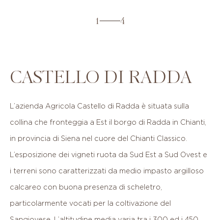
1
4
CASTELLO DI RADDA
L’azienda
Agricola
Castello
di
Radda
è
situata
sulla
collina
che
fronteggia
a
Est
il
borgo
di
Radda
in
Chianti,
in
provincia
di
Siena
nel
cuore
del
Chianti
Classico.
L’esposizione
dei
vigneti
ruota
da
Sud
Est
a
Sud
Ovest
e
i
terreni
sono
caratterizzati
da
medio
impasto
argilloso
calcareo
con
buona
presenza
di
scheletro,
particolarmente
vocati
per
la
coltivazione
del
Sangiovese.
L’altitudine
media
varia
tra
i
300
ed
i
450