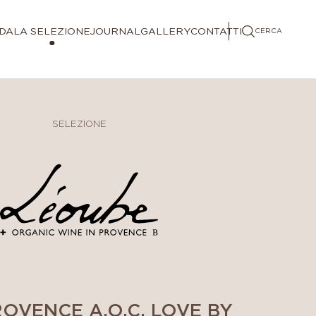
NDA
LA SELEZIONE
JOURNAL
GALLERY
CONTATTI
CERCA
SELEZIONE
OVENCE A.O.C. LOVE BY