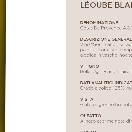
LÉOUBE BLA
DENOMINAZIONE
Côtes De Provence A.O.
DESCRIZIONE GENERA
Vino “Gourmand”, di faci
paletta aromatica comp
alcolica in vasche inox 
VITIGNO
Rolle, Ugni Blanc, Clairet
DATI ANALITICI INDICAT
Grado alcolico: 12,5% vol
VISTA
Giallo paglierino brillante
OLFATTO
Al naso esprime note di 