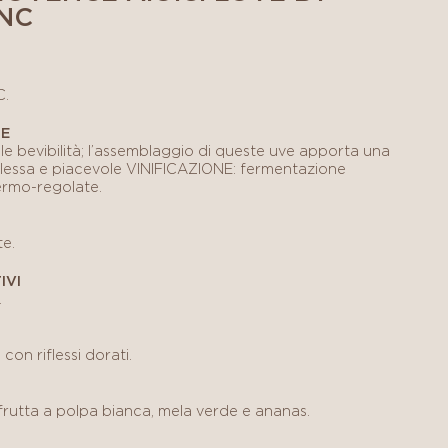
NC
C.
LE
le bevibilità; l’assemblaggio di queste uve apporta una
lessa e piacevole VINIFICAZIONE: fermentazione
termo-regolate.
te.
IVI
.
 con riflessi dorati.
frutta a polpa bianca, mela verde e ananas.