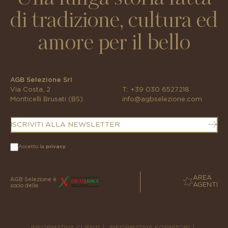
Una lunga storia fatta
di tradizione, cultura ed
amore per il bello
AGB Selezione Srl
Via Costa, 2
T:
+39 030 6527218
Monticelli Brusati (BS)
info@agbselezione.com
ISCRIVITI ALLA NEWSLETTER
Accetto la
privacy
AREA
AGB Selezione è
AGENTI
socio della
INFORMATIVA CLIENTI
|
INFORMATIVA FORNITORI
|